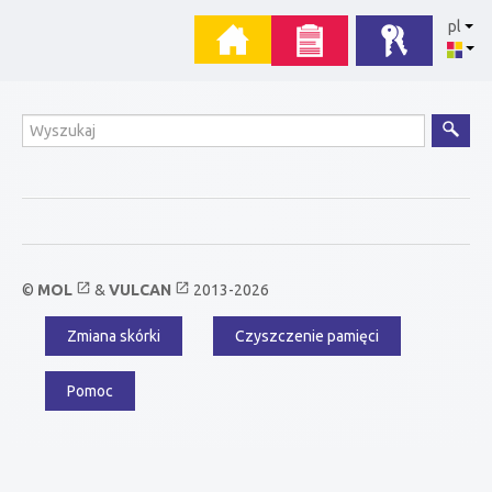
Przejdź
Menu
pl
do
zawartości
główne
Wyszukiwanie
open_in_new
open_in_new
©
MOL
&
VULCAN
2013-2026
Zmiana skórki
Czyszczenie pamięci
Menu
dodatkowe
Pomoc