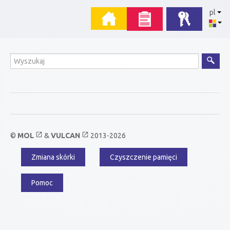
Przejdź
Menu
pl
do
zawartości
główne
Wyszukiwanie
open_in_new
open_in_new
©
MOL
&
VULCAN
2013-2026
Zmiana skórki
Czyszczenie pamięci
Menu
dodatkowe
Pomoc